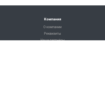
Компания
О компании
Реквизиты
Наши партнёры
Иформация
Статьи
Пользовательское соглашение
Наши контакты
8 (812) 313-32-73
Отдел Сервиса:
Пн-Пт с 9-00 до 18-00
Сб-Вс выходной.