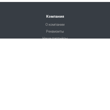
Компания
О компании
Реквизиты
Наши партнёры
Иформация
Статьи
Пользовательское соглашение
Наши контакты
8 (812) 313-32-73
Отдел Сервиса:
Пн-Пт с 9-00 до 18-00
Сб-Вс выходной.