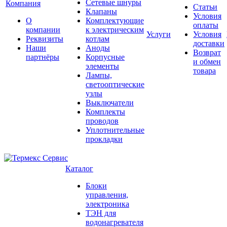
Сетевые шнуры
Компания
Статьи
Клапаны
Условия
О
Комплектующие
оплаты
компании
к электрическим
Услуги
Условия
Реквизиты
котлам
доставки
Наши
Аноды
Возврат
партнёры
Корпусные
и обмен
элементы
товара
Лампы,
светооптические
узлы
Выключатели
Комплекты
проводов
Уплотнительные
прокладки
Каталог
Блоки
управления,
электроника
ТЭН для
водонагревателя