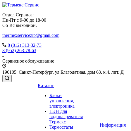
Отдел Сервиса:
Пн-Пт с 9-00 до 18-00
Сб-Вс выходной.
thermexservicezip@gmail.com
8 (812) 313-32-73
8 (952) 263-78-63
Сервисное обслуживание
196105
,
Санкт-Петербург
,
ул.Благодатная, дом 63, к.4, лит. Д
Каталог
Блоки
управления,
электроника
ТЭН для
водонагревателя
Термекс
Информация
Термостаты