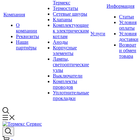
Термекс
Информация
Термостаты
Сетевые шнуры
Компания
Статьи
Клапаны
Условия
О
Комплектующие
оплаты
компании
к электрическим
Услуги
Условия
Реквизиты
котлам
доставки
Наши
Аноды
Возврат
партнёры
Корпусные
и обмен
элементы
товара
Лампы,
светооптические
узлы
Выключатели
Комплекты
проводов
Уплотнительные
прокладки