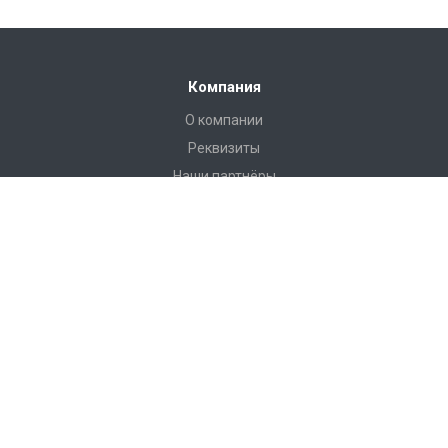
Компания
О компании
Реквизиты
Наши партнёры
Иформация
Статьи
Пользовательское соглашение
Наши контакты
8 (812) 313-32-73
Отдел Сервиса:
Пн-Пт с 9-00 до 18-00
Сб-Вс выходной.