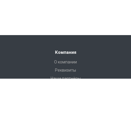
Компания
О компании
Реквизиты
Наши партнёры
Иформация
Статьи
Пользовательское соглашение
Наши контакты