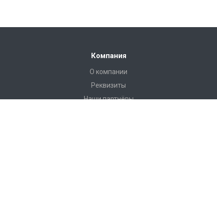
Компания
О компании
Реквизиты
Наши партнёры
Иформация
Статьи
Пользовательское соглашение
Наши контакты
8 (812) 313-32-73
Отдел Сервиса:
Пн-Пт с 9-00 до 18-00