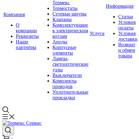
Термекс
Информация
Термостаты
Сетевые шнуры
Компания
Статьи
Клапаны
Условия
О
Комплектующие
оплаты
компании
к электрическим
Услуги
Условия
Реквизиты
котлам
доставки
Наши
Аноды
Возврат
партнёры
Корпусные
и обмен
элементы
товара
Лампы,
светооптические
узлы
Выключатели
Комплекты
проводов
Уплотнительные
прокладки