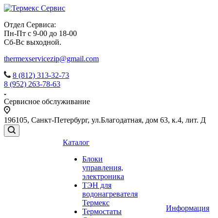
Отдел Сервиса:
Пн-Пт с 9-00 до 18-00
Сб-Вс выходной.
thermexservicezip@gmail.com
8 (812) 313-32-73
8 (952) 263-78-63
Сервисное обслуживание
196105
,
Санкт-Петербург
,
ул.Благодатная, дом 63, к.4, лит. Д
Каталог
Блоки
управления,
электроника
ТЭН для
водонагревателя
Термекс
Информация
Термостаты