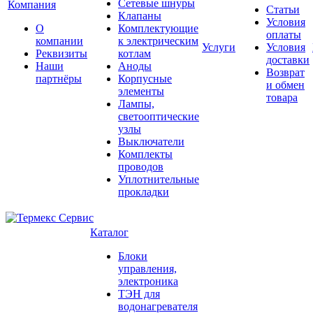
Сетевые шнуры
Компания
Статьи
Клапаны
Условия
О
Комплектующие
оплаты
компании
к электрическим
Услуги
Условия
Реквизиты
котлам
доставки
Наши
Аноды
Возврат
партнёры
Корпусные
и обмен
элементы
товара
Лампы,
светооптические
узлы
Выключатели
Комплекты
проводов
Уплотнительные
прокладки
Каталог
Блоки
управления,
электроника
ТЭН для
водонагревателя