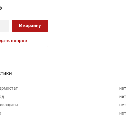
₽
В корзину
дать вопрос
стики
ермостат
нет
од
нет
мозащиты
нет
е
нет