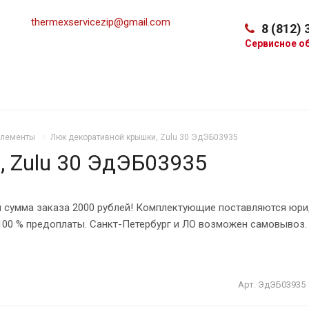
thermexservicezip@gmail.com
8 (812) 
Сервисное о
элементы
Люк декоративной крышки, Zulu 30 ЭдЭБ03935
 Zulu 30 ЭдЭБ03935
 сумма заказа 2000 рублей! Комплектующие поставляются юри
 100 % предоплаты. Санкт-Петербург и ЛО возможен самовывоз.
Арт.
ЭдЭБ03935