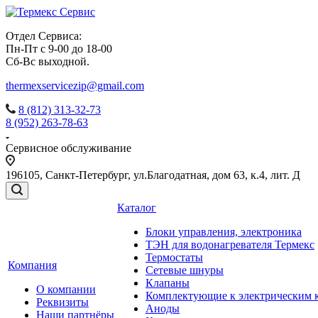
Отдел Сервиса:
Пн-Пт с 9-00 до 18-00
Сб-Вс выходной.
thermexservicezip@gmail.com
8 (812) 313-32-73
8 (952) 263-78-63
Сервисное обслуживание
196105
,
Санкт-Петербург
,
ул.Благодатная, дом 63, к.4, лит. Д
Каталог
Блоки управления, электроника
ТЭН для водонагревателя Термекс
Термостаты
Компания
Сетевые шнуры
Клапаны
О компании
Комплектующие к электрическим 
Реквизиты
Аноды
Наши партнёры