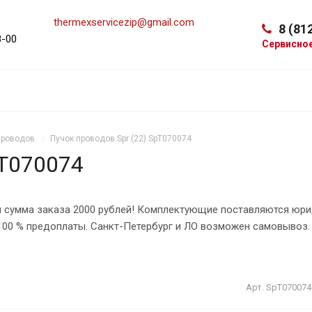
thermexservicezip@gmail.com
8 (81
8-00
Сервисно
проводов
Пучок проводов Spr (22) SpT070074
pT070074
 сумма заказа 2000 рублей! Комплектующие поставляются юри
 100 % предоплаты. Санкт-Петербург и ЛО возможен самовывоз.
Арт.
SpT070074