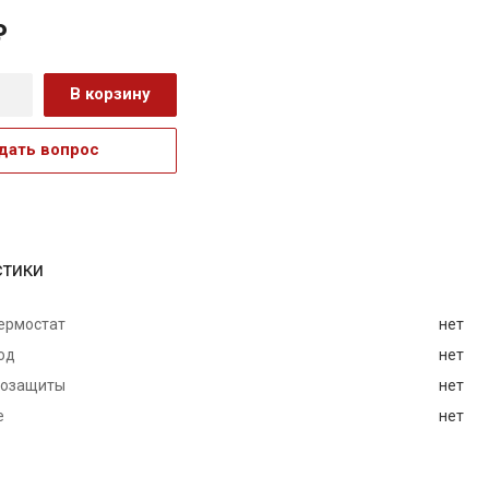
₽
В корзину
дать вопрос
стики
ермостат
нет
од
нет
мозащиты
нет
е
нет