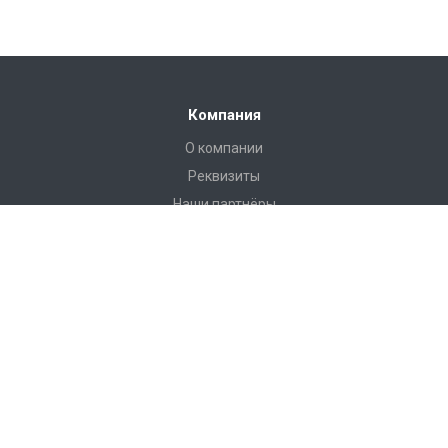
Компания
О компании
Реквизиты
Наши партнёры
Иформация
Статьи
Пользовательское соглашение
Наши контакты
8 (812) 313-32-73
Отдел Сервиса:
Пн-Пт с 9-00 до 18-00