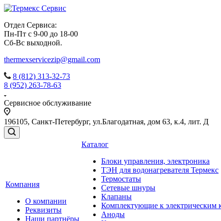
Отдел Сервиса:
Пн-Пт с 9-00 до 18-00
Сб-Вс выходной.
thermexservicezip@gmail.com
8 (812) 313-32-73
8 (952) 263-78-63
Сервисное обслуживание
196105
,
Санкт-Петербург
,
ул.Благодатная, дом 63, к.4, лит. Д
Каталог
Блоки управления, электроника
ТЭН для водонагревателя Термекс
Термостаты
Компания
Сетевые шнуры
Клапаны
О компании
Комплектующие к электрическим 
Реквизиты
Аноды
Наши партнёры