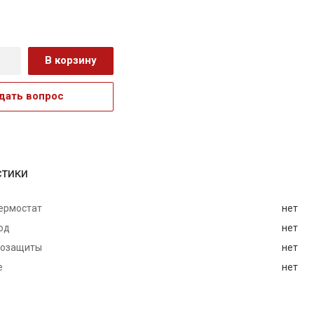
В корзину
дать вопрос
стики
ермостат
нет
од
нет
мозащиты
нет
е
нет