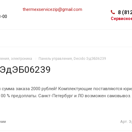
thermexservicezip@gmail.com
8 (81
8-00
Сервисно
ления, электроника
Панель управления, Decido ЭдЭБ06239
o ЭдЭБ06239
 сумма заказа 2000 рублей! Комплектующие поставляются юри
 100 % предоплаты. Санкт-Петербург и ЛО возможен самовывоз.
Арт.
Э
чии