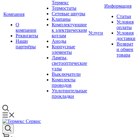
Термекс
Информация
Термостаты
Сетевые шнуры
Компания
Статьи
Клапаны
Условия
О
Комплектующие
оплаты
компании
к электрическим
Услуги
Условия
Реквизиты
котлам
доставки
Наши
Аноды
Возврат
партнёры
Корпусные
и обмен
элементы
товара
Лампы,
светооптические
узлы
Выключатели
Комплекты
проводов
Уплотнительные
прокладки