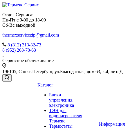
Отдел Сервиса:
Пн-Пт с 9-00 до 18-00
Сб-Вс выходной.
thermexservicezip@gmail.com
8 (812) 313-32-73
8 (952) 263-78-63
Сервисное обслуживание
196105
,
Санкт-Петербург
,
ул.Благодатная, дом 63, к.4, лит. Д
Каталог
Блоки
управления,
электроника
ТЭН для
водонагревателя
Термекс
Информация
Термостаты