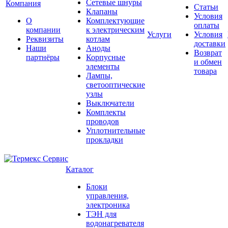
Сетевые шнуры
Компания
Статьи
Клапаны
Условия
О
Комплектующие
оплаты
компании
к электрическим
Услуги
Условия
Реквизиты
котлам
доставки
Наши
Аноды
Возврат
партнёры
Корпусные
и обмен
элементы
товара
Лампы,
светооптические
узлы
Выключатели
Комплекты
проводов
Уплотнительные
прокладки
Каталог
Блоки
управления,
электроника
ТЭН для
водонагревателя